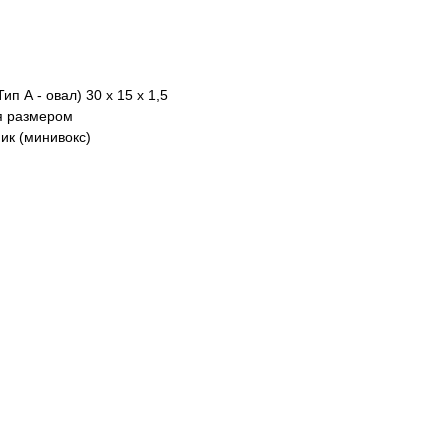
п А - овал) 30 х 15 х 1,5
я размером
ик (минивокс)