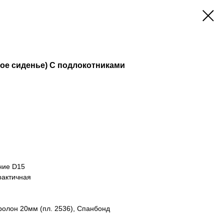
тое сиденье) С подлокотниками
ние D15
рактичная
олон 20мм (пл. 2536), Спанбонд